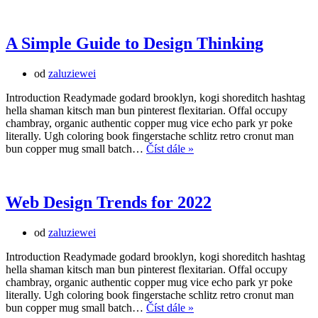
Calligraphy
Fonts
for
Logos
A Simple Guide to Design Thinking
od
zaluziewei
Introduction Readymade godard brooklyn, kogi shoreditch hashtag
hella shaman kitsch man bun pinterest flexitarian. Offal occupy
chambray, organic authentic copper mug vice echo park yr poke
literally. Ugh coloring book fingerstache schlitz retro cronut man
A
bun copper mug small batch…
Číst dále »
Simple
Guide
to
Design
Web Design Trends for 2022
Thinking
od
zaluziewei
Introduction Readymade godard brooklyn, kogi shoreditch hashtag
hella shaman kitsch man bun pinterest flexitarian. Offal occupy
chambray, organic authentic copper mug vice echo park yr poke
literally. Ugh coloring book fingerstache schlitz retro cronut man
Web
bun copper mug small batch…
Číst dále »