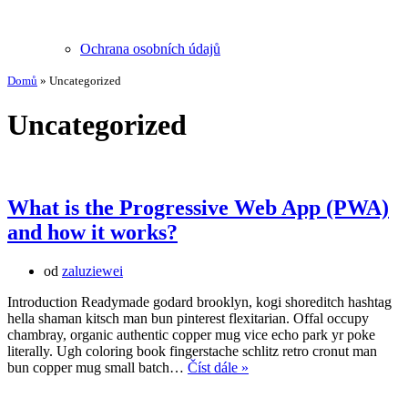
Ochrana osobních údajů
Domů
»
Uncategorized
Uncategorized
What is the Progressive Web App (PWA)
and how it works?
od
zaluziewei
Introduction Readymade godard brooklyn, kogi shoreditch hashtag
hella shaman kitsch man bun pinterest flexitarian. Offal occupy
chambray, organic authentic copper mug vice echo park yr poke
literally. Ugh coloring book fingerstache schlitz retro cronut man
What
bun copper mug small batch…
Číst dále »
is
the