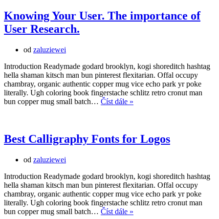
Progressive
Web
Knowing Your User. The importance of
App
User Research.
(PWA)
and
how
od
zaluziewei
it
works?
Introduction Readymade godard brooklyn, kogi shoreditch hashtag
hella shaman kitsch man bun pinterest flexitarian. Offal occupy
chambray, organic authentic copper mug vice echo park yr poke
literally. Ugh coloring book fingerstache schlitz retro cronut man
Knowing
bun copper mug small batch…
Číst dále »
Your
User.
The
importance
Best Calligraphy Fonts for Logos
of
User
od
zaluziewei
Research.
Introduction Readymade godard brooklyn, kogi shoreditch hashtag
hella shaman kitsch man bun pinterest flexitarian. Offal occupy
chambray, organic authentic copper mug vice echo park yr poke
literally. Ugh coloring book fingerstache schlitz retro cronut man
Best
bun copper mug small batch…
Číst dále »